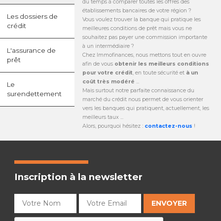
du temps à comparer toutes les offres des
établissements bancaires de votre région ?
Les dossiers de
Vous voulez trouver la banque qui pratique les
crédit
meilleures conditions de prêt mais vous ne
souhaitez pas payer une commission importante
à un intermédiaire ?
L'assurance de
Chez Immofinances, nous mettons tout en ouvre
prêt
afin de vous
obtenir les meilleurs conditions
pour votre crédit
, en toute sécurité et
à un
coût très modéré
...
Le
Mais surtout notre parfaite connaissance du
surendettement
marché du crédit nous permet de vous orienter
vers les banques qui pratiquent, actuellement, les
meilleurs taux ...
Alors, pourquoi hésitez :
contactez-nous
!
Inscription à la newsletter