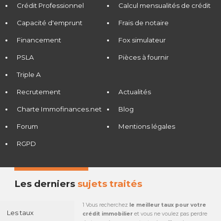
Crédit Professionnel
Calcul mensualités de crédit
Capacité d'emprunt
Frais de notaire
Financement
Fox simulateur
PSLA
Pièces à fournir
Triple A
Recrutement
Actualités
Charte Immofinances.net
Blog
Forum
Mentions légales
RGPD
Les derniers
sujets traités
1 Vous recherchez
le meilleur taux pour votre
Les taux
crédit immobilier
et vous ne voulez pas perdre