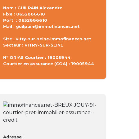
Nom : GUILPAIN Alexandre
Fixe : 0652886610
Port. : 0652886610
Mail : guilpain@immofinances.net
Site : vitry-sur-seine.immofinances.net
Secteur : VITRY-SUR-SEINE
N° ORIAS Courtier : 19005944
Courtier en assurance (COA) : 19005944
Adresse
: