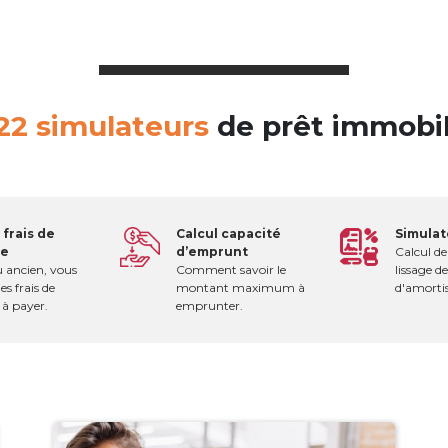
22 simulateurs
de prêt immobilie
 frais de
Calcul capacité
Simulat
re
d’emprunt
Calcul de 
 ancien, vous
Comment savoir le
lissage de
es frais de
montant maximum à
d'amortis
 à payer.
emprunter.